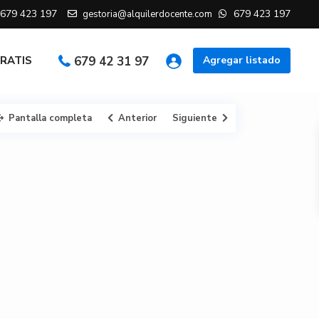
679 423 197
679 423 197
gestoria@alquilerdocente.com
GRATIS
679 42 31 97
Agregar listado
Pantalla completa
Anterior
Siguiente