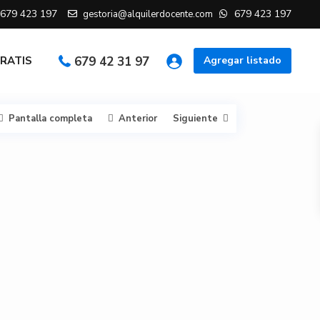
679 423 197
679 423 197
gestoria@alquilerdocente.com
GRATIS
679 42 31 97
Agregar listado
Pantalla completa
Anterior
Siguiente