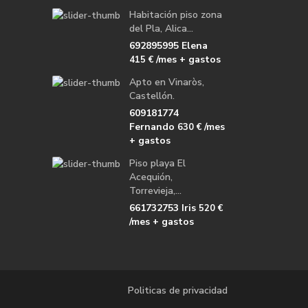
Habitación piso zona
del Pla, Alica...
692895995 Elena
/mes + gastos
415 €
Apto en Vinaròs,
Castellón.
609181774
Fernando
/mes
630 €
+ gastos
Piso playa El
Acequión,
Torrevieja,...
661732753 Iris
520 €
/mes + gastos
Politicas de privacidad