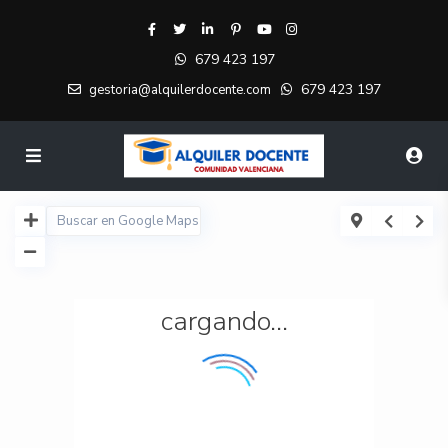
679 423 197
679 423 197
gestoria@alquilerdocente.com
cargando...