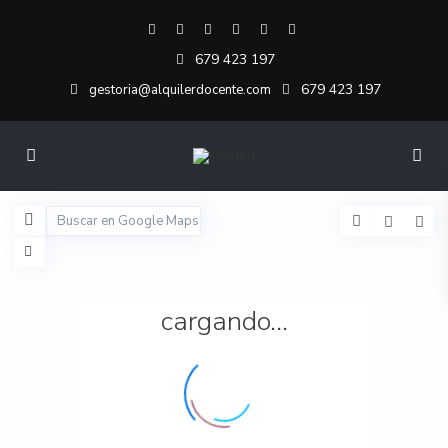
679 423 197
679 423 197
gestoria@alquilerdocente.com
cargando...