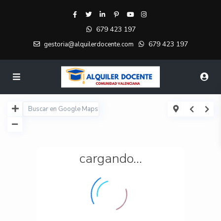
679 423 197
679 423 197
gestoria@alquilerdocente.com
cargando...