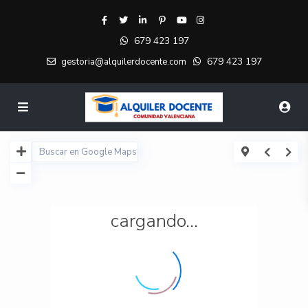
679 423 197
679 423 197
gestoria@alquilerdocente.com
cargando...