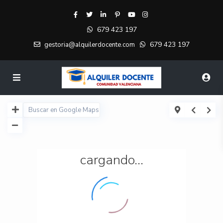
679 423 197
679 423 197
gestoria@alquilerdocente.com
cargando...