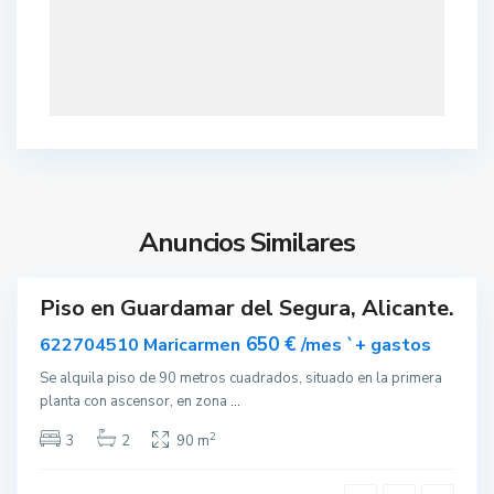
a
r
d
e
l
S
e
g
u
r
Anuncios Similares
a
Piso en Guardamar del Segura, Alicante.
ar
vable
650 €
622704510 Maricarmen
/mes `+ gastos
Se alquila piso de 90 metros cuadrados, situado en la primera
planta con ascensor, en zona
...
2
3
2
90 m