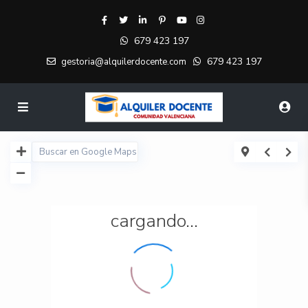
679 423 197
679 423 197
gestoria@alquilerdocente.com
cargando...