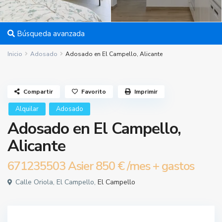
Búsqueda avanzada
Inicio
Adosado
Adosado en El Campello, Alicante
Compartir
Favorito
Imprimir
Alquilar
Adosado
Adosado en El Campello,
Alicante
671235503 Asier
850 €
/mes + gastos
Calle Oriola, El Campello,
El Campello