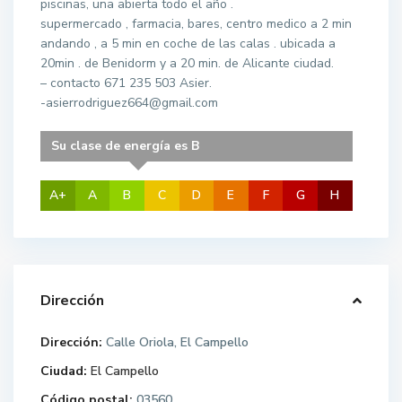
piscinas, una abierta todo el año .
supermercado , farmacia, bares, centro medico a 2 min
andando , a 5 min en coche de las calas . ubicada a
20min . de Benidorm y a 20 min. de Alicante ciudad.
– contacto 671 235 503 Asier.
-asierrodriguez664@gmail.com
Su clase de energía es B
A+
A
B
C
D
E
F
G
H
Dirección
Dirección:
Calle Oriola, El Campello
Ciudad:
El Campello
Código postal:
03560