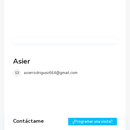
Asier
asierrodriguez664@gmail.com
Contáctame
¿Programar una visita?