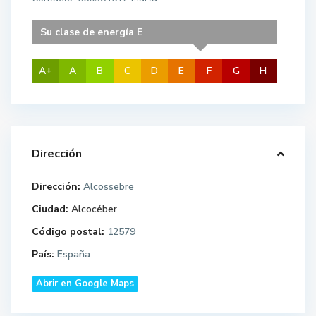
Su clase de energía E
A+
A
B
C
D
E
F
G
H
Dirección
Dirección:
Alcossebre
Ciudad:
Alcocéber
Código postal:
12579
País:
España
Abrir en Google Maps