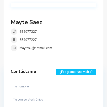
Mayte Saez
659077227
659077227
Maytesll@hotmail.com
Contáctame
¿Programar una visita?