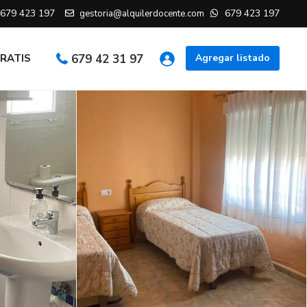
679 423 197
679 423 197
gestoria@alquilerdocente.com
GRATIS
679 42 31 97
Agregar listado