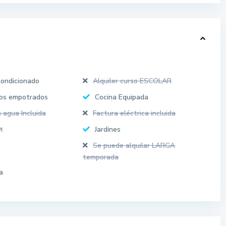
condicionado
Alquiler curso ESCOLAR
os empotrados
Cocina Equipada
 agua Incluida
Factura eléctrica incluida
t
Jardines
Se puede alquilar LARGA
temporada
a