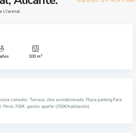
l, Alicante.
e L\'arenal
2
años
100 m
ocina comedor. Terraza. Aire acondicionado. Plaza parking.Para
. Pecio 700€, gastos aparte (350€/habitación)