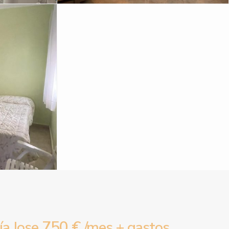
750 €
a Jose
/mes + gastos