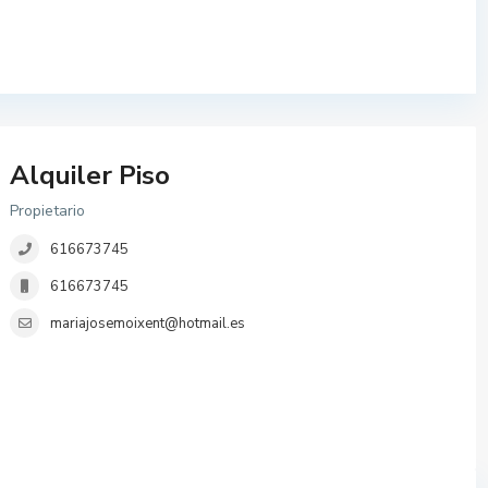
Alquiler Piso
Propietario
616673745
616673745
mariajosemoixent@hotmail.es