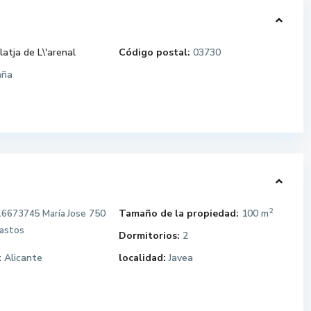
latja de L\'arenal
Código postal:
03730
aña
2
750
Tamaño de la propiedad:
100 m
6673745 María Jose
gastos
Dormitorios:
2
:
Alicante
localidad:
Javea