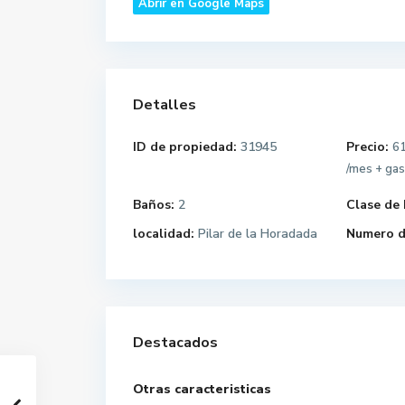
Abrir en Google Maps
Detalles
ID de propiedad:
31945
Precio:
6
/mes + ga
Baños:
2
Clase de 
localidad:
Pilar de la Horadada
Numero d
Destacados
Otras caracteristicas