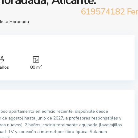
Horadada, Alicante.
619574182 Fe
 de la Horadada
2
años
80 m
cioso apartamento en edificio reciente, disponible desde
s de agosto) hasta junio de 2027, a profesores responsables y
es nuevos), 2 baños, cocina totalmente equipada (lavavajillas
Smart TV y conexión a internet por fibra óptica. Solarium