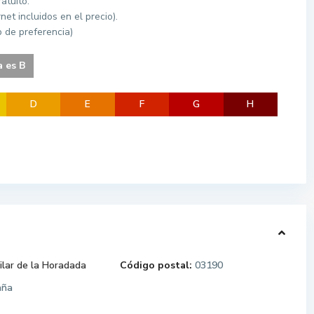
atuito.
et incluidos en el precio).
de preferencia)
a es B
D
E
F
G
H
ilar de la Horadada
Código postal:
03190
aña