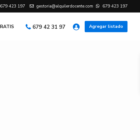
679 423 197
679 423 197
gestoria@alquilerdocente.com
GRATIS
679 42 31 97
Agregar listado