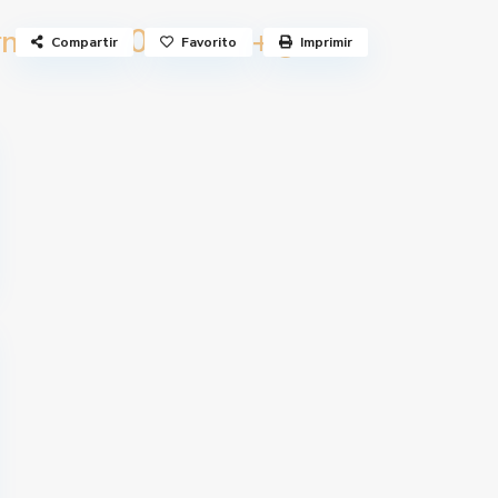
700 €
rnando
/mes + gastos
Compartir
Favorito
Imprimir