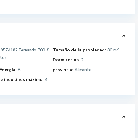
2
700 €
Tamaño de la propiedad:
80 m
19574182 Fernando
stos
Dormitorios:
2
Energía:
B
provincia:
Alicante
e inquilinos máximo:
4