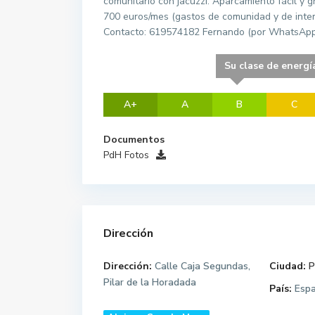
comunitario con jacuzzi. Aparcamiento fácil y gr
700 euros/mes (gastos de comunidad y de intern
Contacto: 619574182 Fernando (por WhatsApp 
Su clase de energí
A+
A
B
C
Documentos
PdH Fotos
Dirección
Dirección:
Calle Caja Segundas,
Ciudad:
P
Pilar de la Horadada
País:
Esp