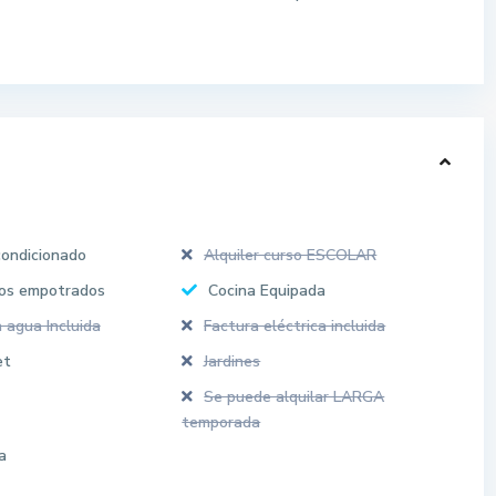
condicionado
Alquiler curso ESCOLAR
os empotrados
Cocina Equipada
 agua Incluida
Factura eléctrica incluida
et
Jardines
Se puede alquilar LARGA
temporada
a