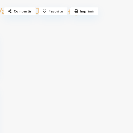
500 €
Vanesa
/mes + gastos
Compartir
Favorito
Imprimir