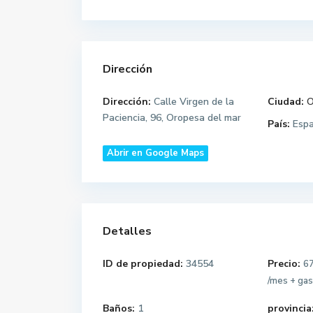
Dirección
Dirección:
Calle Virgen de la
Ciudad:
O
Paciencia, 96, Oropesa del mar
País:
Esp
Abrir en Google Maps
Detalles
ID de propiedad:
34554
Precio:
6
/mes + ga
Baños:
1
provincia