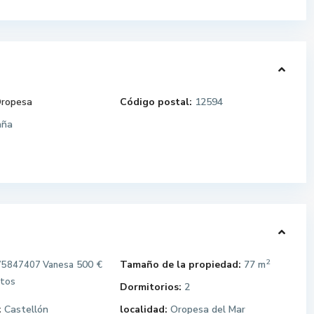
ropesa
Código postal:
12594
aña
2
500 €
Tamaño de la propiedad:
77 m
75847407 Vanesa
stos
Dormitorios:
2
:
Castellón
localidad:
Oropesa del Mar