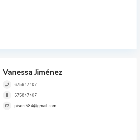
Vanessa Jiménez
675847407
675847407
pisoni584@gmail.com