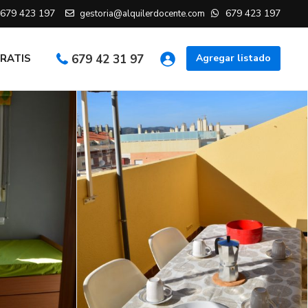
679 423 197
679 423 197
gestoria@alquilerdocente.com
GRATIS
679 42 31 97
Agregar listado