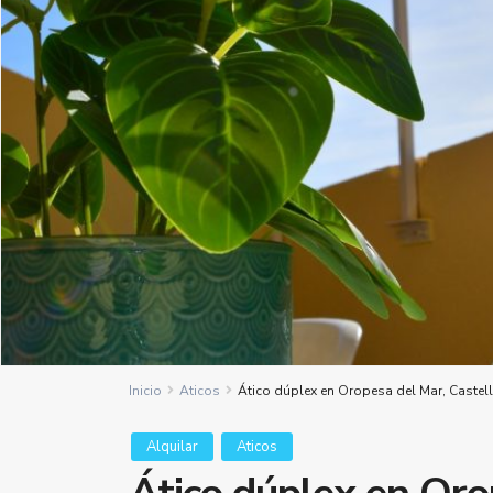
Inicio
Aticos
Ático dúplex en Oropesa del Mar, Castel
Alquilar
Aticos