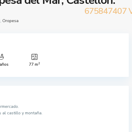
pesa del Mar, Castellón.
675847407 
r,
Oropesa
2
años
77 m
ermercado.
 al castillo y montaña.