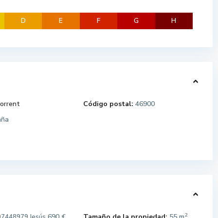
D
E
F
G
H
orrent
Código postal:
46900
aña
2
690 €
Tamaño de la propiedad:
55 m
07448979 Jesús