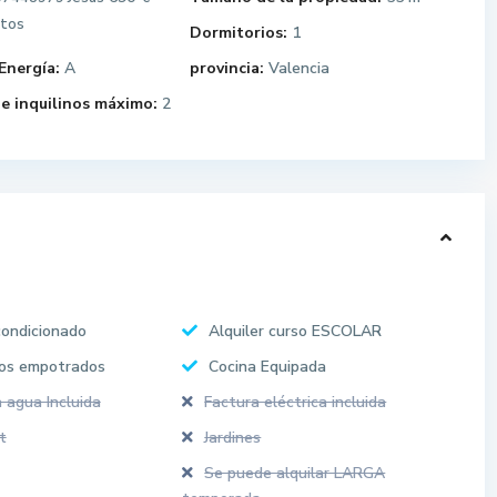
stos
Dormitorios:
1
Energía:
A
provincia:
Valencia
e inquilinos máximo:
2
condicionado
Alquiler curso ESCOLAR
os empotrados
Cocina Equipada
 agua Incluida
Factura eléctrica incluida
t
Jardines
Se puede alquilar LARGA