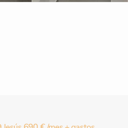
690 €
 Jesús
/mes + gastos