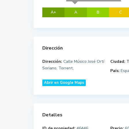
A+
A
B
C
Dirección
Dirección:
Calle Músico José Ortí
Ciudad:
T
Soriano, Torrent,
País:
Esp
Abrir en Google Maps
Detalles
ID de propiedad:
46446
Precio:
6