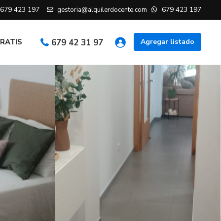
679 423 197
679 423 197
gestoria@alquilerdocente.com
GRATIS
679 42 31 97
Agregar listado