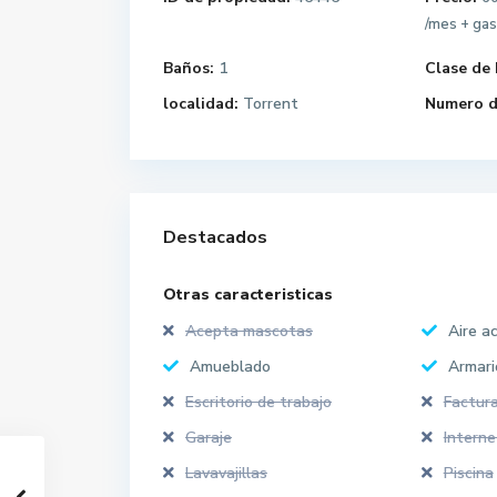
/mes + ga
Baños:
1
Clase de 
localidad:
Torrent
Numero d
Destacados
Otras caracteristicas
Acepta mascotas
Aire a
Amueblado
Armari
Escritorio de trabajo
Factura
Garaje
Interne
Lavavajillas
Piscina