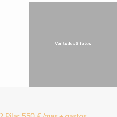
Ver todos 9 fotos
550 €
 Pilar
/mes + gastos