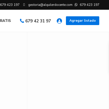
679 423 197
679 423 197
gestoria@alquilerdocente.com
GRATIS
679 42 31 97
Agregar listado