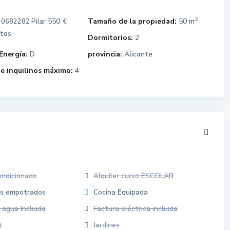
2
550 €
Tamaño de la propiedad:
50 m
0682282 Pilar
stos
Dormitorios:
2
Energía:
D
provincia:
Alicante
e inquilinos máximo:
4
ondicionado
Alquiler curso ESCOLAR
os empotrados
Cocina Equipada
 agua Incluida
Factura eléctrica incluida
t
Jardines