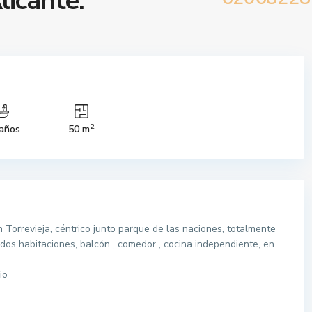
licante.
2
años
50 m
 Torrevieja, céntrico junto parque de las naciones, totalmente
dos habitaciones, balcón , comedor , cocina independiente, en
io