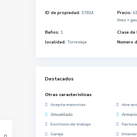
ID de propiedad:
37824
Precio:
62
/mes + ga
Baños:
1
Clase de 
localidad:
Torrevieja
Numero d
Destacados
Otras caracteristicas
Acepta mascotas
Aire ac
Amueblado
Armari
Escritorio de trabajo
Factura
Garaje
Interne