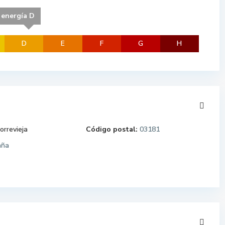
 energía D
D
E
F
G
H
orrevieja
Código postal:
03181
aña