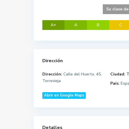
Su clase de
A+
A
B
C
Dirección
Dirección:
Calle del Huerto, 45,
Ciudad:
T
Torrevieja
País:
Esp
Abrir en Google Maps
Detalles