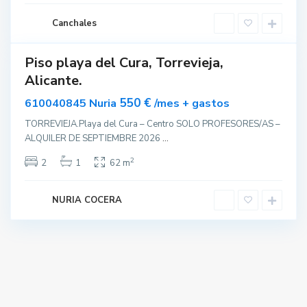
j
Canchales
a
Piso playa del Cura, Torrevieja,
Destacado
Alicante.
ar
acado
550 €
610040845 Nuria
/mes + gastos
TORREVIEJA.Playa del Cura – Centro SOLO PROFESORES/AS –
ALQUILER DE SEPTIEMBRE 2026
...
2
2
1
62 m
NURIA COCERA