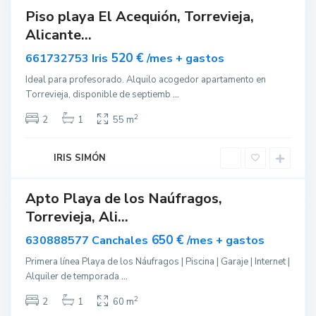
Destacado
Piso playa El Acequión, Torrevieja,
T
Alquilar
Alicante...
o
Disponible
r
520 €
661732753 Iris
/mes + gastos
r
Ideal para profesorado. Alquilo acogedor apartamento en
e
Torrevieja, disponible de septiemb
...
v
i
2
2
1
55 m
e
j
IRIS SIMÓN
a
Apto Playa de los Naúfragos,
ar
T
Torrevieja, Ali...
nible
o
r
650 €
630888577 Canchales
/mes + gastos
r
Primera línea Playa de los Náufragos | Piscina | Garaje | Internet |
e
Alquiler de temporada
...
v
i
2
2
1
60 m
e