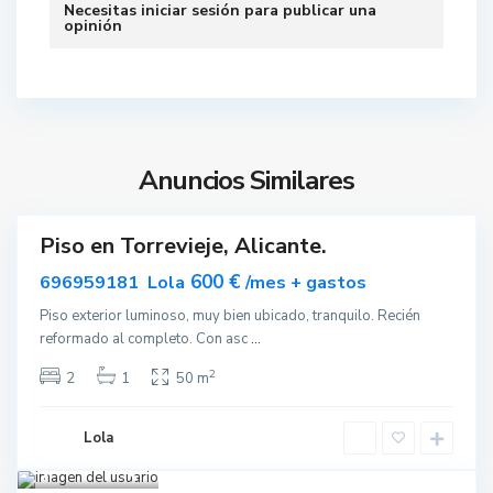
Necesitas
iniciar sesión
para publicar una
r
opinión
r
e
v
i
e
j
Anuncios Similares
a
Piso en Torrevieje, Alicante.
ar
nible
600 €
696959181 Lola
/mes + gastos
Piso exterior luminoso, muy bien ubicado, tranquilo. Recién
reformado al completo. Con asc
...
2
2
1
50 m
Lola
Torrevieja
7