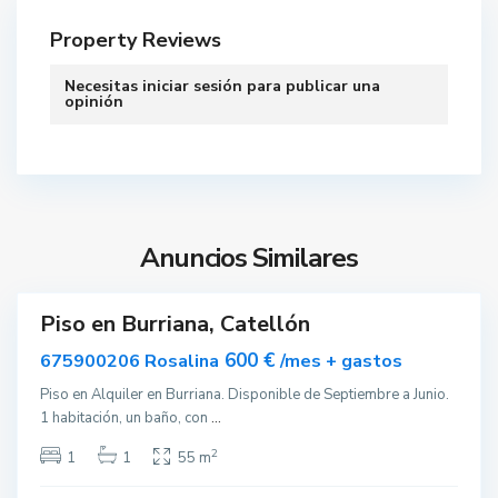
Property Reviews
Necesitas
iniciar sesión
para publicar una
B
opinión
o
r
r
i
a
n
Anuncios Similares
a
Piso en Burriana, Catellón
ar
nible
600 €
675900206 Rosalina
/mes + gastos
Piso en Alquiler en Burriana. Disponible de Septiembre a Junio.
1 habitación, un baño, con
...
2
1
1
55 m