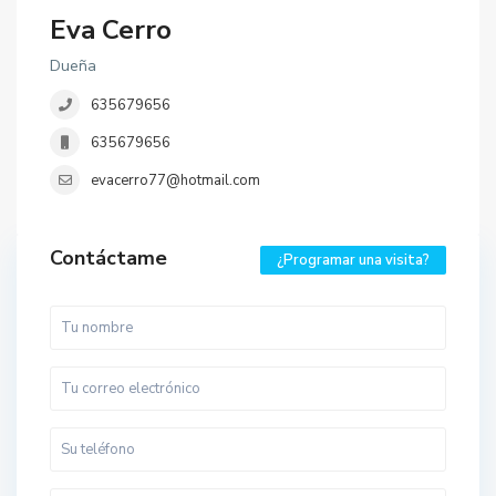
Eva Cerro
Dueña
635679656
635679656
evacerro77@hotmail.com
Contáctame
¿Programar una visita?