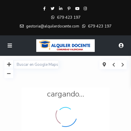
679 423 197
679 423 197
gestoria@alquilerdocente.com
cargando...