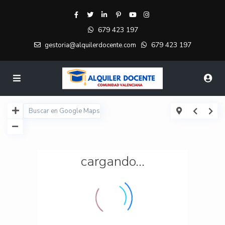
679 423 197
679 423 197
gestoria@alquilerdocente.com
cargando...