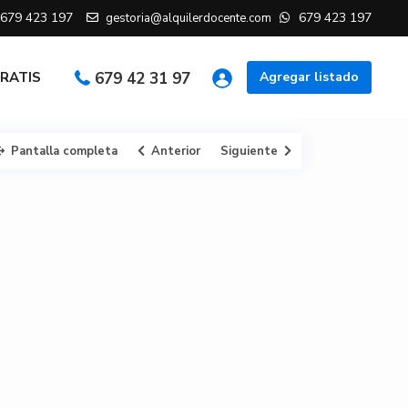
679 423 197
679 423 197
gestoria@alquilerdocente.com
GRATIS
679 42 31 97
Agregar listado
Pantalla completa
Anterior
Siguiente