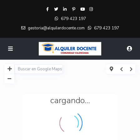
679 423 197
679 423 197
gestoria@alquilerdocente.com
cargando...