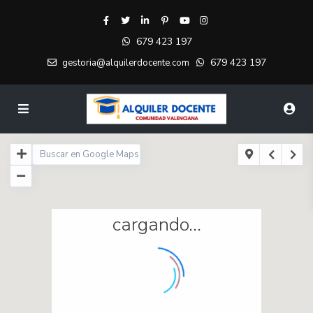
679 423 197
679 423 197
gestoria@alquilerdocente.com
cargando...
459