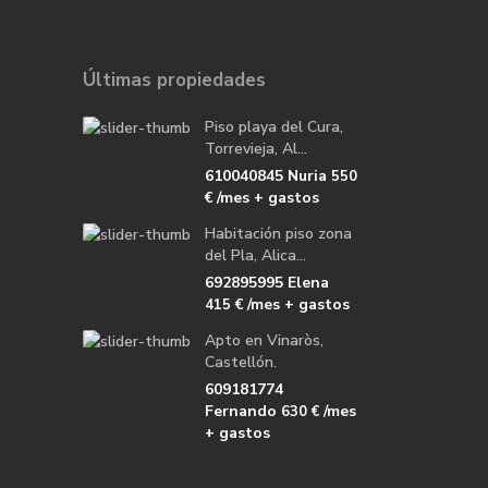
Últimas propiedades
Piso playa del Cura,
Torrevieja, Al...
610040845 Nuria
550
/mes + gastos
€
Habitación piso zona
del Pla, Alica...
692895995 Elena
/mes + gastos
415 €
Apto en Vinaròs,
Castellón.
609181774
Fernando
/mes
630 €
+ gastos