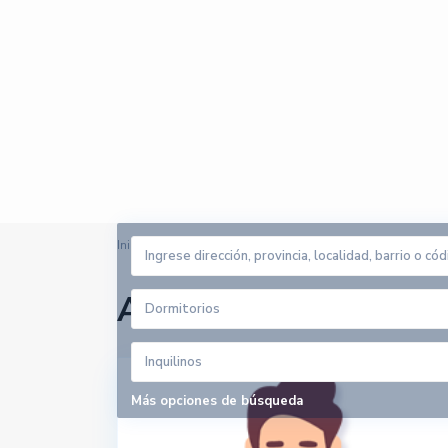
Inicio
Apartamento playa
Arrendadores en Apa
Dormitorios
Inquilinos
Más opciones de búsqueda