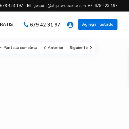
679 423 197
679 423 197
gestoria@alquilerdocente.com
GRATIS
679 42 31 97
Agregar listado
Pantalla completa
Anterior
Siguiente