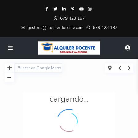
679 423 197
679 423 197
gestoria@alquilerdocente.com
cargando...