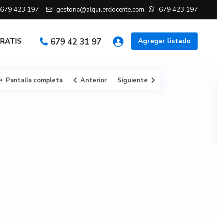
679 423 197
679 423 197
gestoria@alquilerdocente.com
GRATIS
679 42 31 97
Agregar listado
Pantalla completa
Anterior
Siguiente