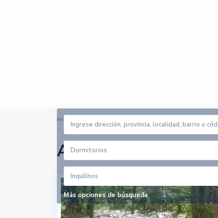
Inicio
La Conarda
Arrendadores en La 
Dormitorios
Inquilinos
Más opciones de búsqueda