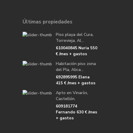
Últimas propiedades
Piso playa del Cura,
Torrevieja, Al...
610040845 Nuria
550
/mes + gastos
€
Habitación piso zona
del Pla, Alica...
692895995 Elena
/mes + gastos
415 €
Apto en Vinaròs,
Castellón.
609181774
Fernando
/mes
630 €
+ gastos