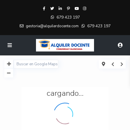
679 423 197
679 423 197
gestoria@alquilerdocente.com
cargando...