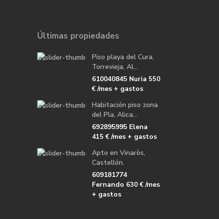
Últimas propiedades
Piso playa del Cura,
Torrevieja, Al...
610040845 Nuria
550
/mes + gastos
€
Habitación piso zona
del Pla, Alica...
692895995 Elena
/mes + gastos
415 €
Apto en Vinaròs,
Castellón.
609181774
Fernando
/mes
630 €
+ gastos