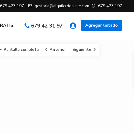
679 423 197
679 423 197
gestoria@alquilerdocente.com
GRATIS
679 42 31 97
Agregar listado
Pantalla completa
Anterior
Siguiente