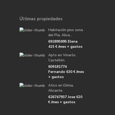
Últimas propiedades
Habitación piso zona
del Pla, Alica...
692895995 Elena
/mes + gastos
415 €
Apto en Vinaròs,
Castellón.
609181774
Fernando
/mes
630 €
+ gastos
Atico en Dénia,
Alicante.
626747937 Jose
620
/mes + gastos
€