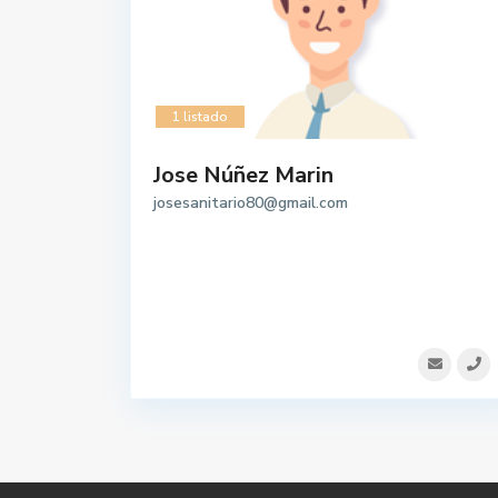
1 listado
Jose Núñez Marin
josesanitario80@gmail.com