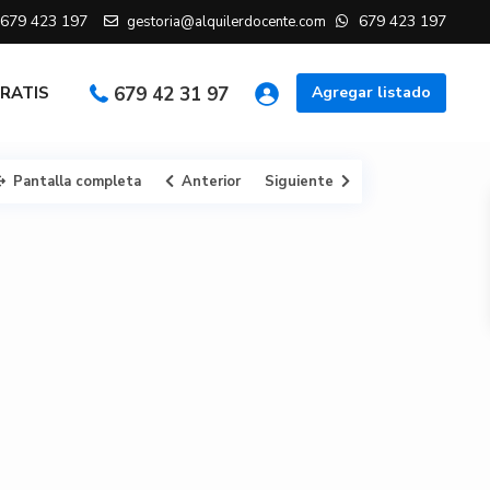
679 423 197
679 423 197
gestoria@alquilerdocente.com
GRATIS
679 42 31 97
Agregar listado
Pantalla completa
Anterior
Siguiente