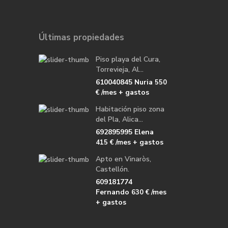
Últimas propiedades
Piso playa del Cura,
Torrevieja, Al...
610040845 Nuria
550
/mes + gastos
€
Habitación piso zona
del Pla, Alica...
692895995 Elena
/mes + gastos
415 €
Apto en Vinaròs,
Castellón.
609181774
Fernando
/mes
630 €
+ gastos