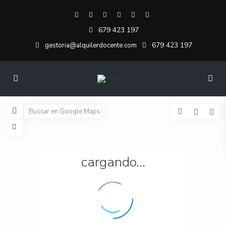
679 423 197
679 423 197
gestoria@alquilerdocente.com
cargando...