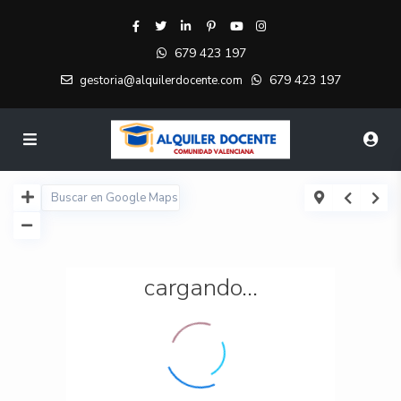
679 423 197
679 423 197
gestoria@alquilerdocente.com
cargando...