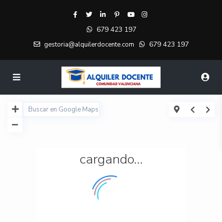
679 423 197
679 423 197
gestoria@alquilerdocente.com
cargando...