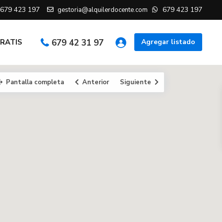
679 423 197
679 423 197
gestoria@alquilerdocente.com
GRATIS
679 42 31 97
Agregar listado
Pantalla completa
Anterior
Siguiente