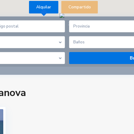
Alquilar
Compartido
28
Provincia
Baños
anova