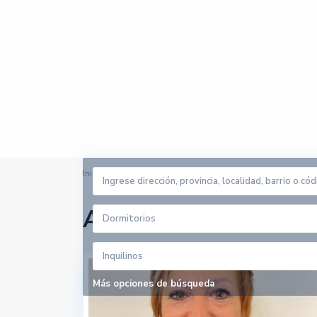
Inicio
Zona Alta
Arrendadores en Zon
Dormitorios
Inquilinos
Más opciones de búsqueda