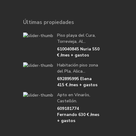
Últimas propiedades
Piso playa del Cura,
Torrevieja, Al...
610040845 Nuria
550
/mes + gastos
€
Habitación piso zona
del Pla, Alica...
692895995 Elena
/mes + gastos
415 €
Apto en Vinaròs,
Castellón.
609181774
Fernando
/mes
630 €
+ gastos