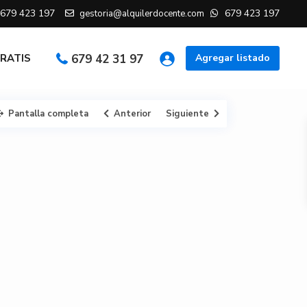
679 423 197
679 423 197
gestoria@alquilerdocente.com
GRATIS
679 42 31 97
Agregar listado
Pantalla completa
Anterior
Siguiente