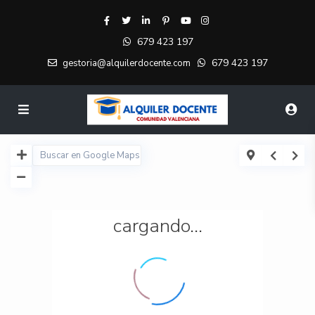
679 423 197
679 423 197
gestoria@alquilerdocente.com
cargando...