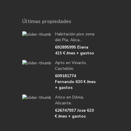
Últimas propiedades
Habitación piso zona
del Pla, Alica...
692895995 Elena
/mes + gastos
415 €
Apto en Vinaròs,
Castellón.
609181774
Fernando
/mes
630 €
+ gastos
Atico en Dénia,
Alicante.
626747937 Jose
620
/mes + gastos
€