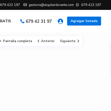
679 423 197
679 423 197
gestoria@alquilerdocente.com
GRATIS
679 42 31 97
Agregar listado
Pantalla completa
Anterior
Siguiente