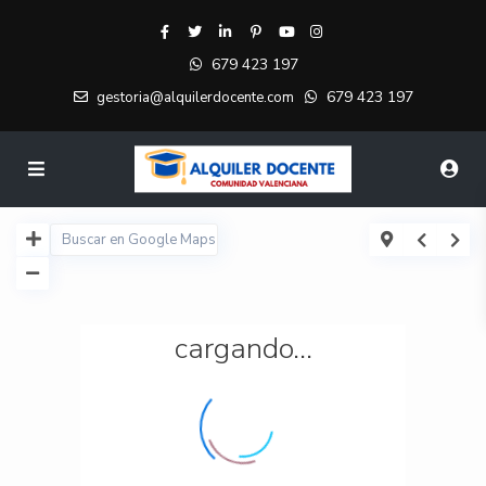
679 423 197
679 423 197
gestoria@alquilerdocente.com
cargando...