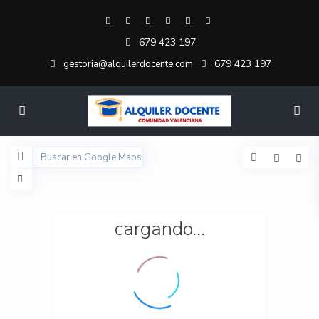
679 423 197
679 423 197
gestoria@alquilerdocente.com
cargando...