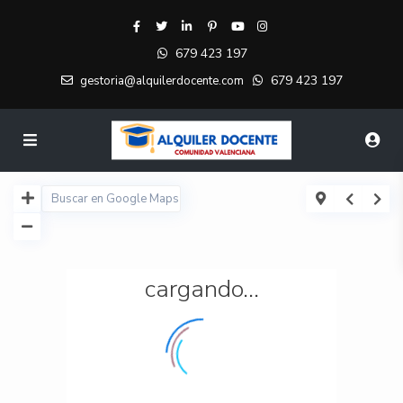
679 423 197
679 423 197
gestoria@alquilerdocente.com
cargando...