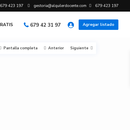
679 423 197
679 423 197
gestoria@alquilerdocente.com
GRATIS
679 42 31 97
Agregar listado
Pantalla completa
Anterior
Siguiente