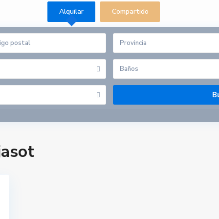
Alquilar
Compartido
Provincia
Baños
jasot