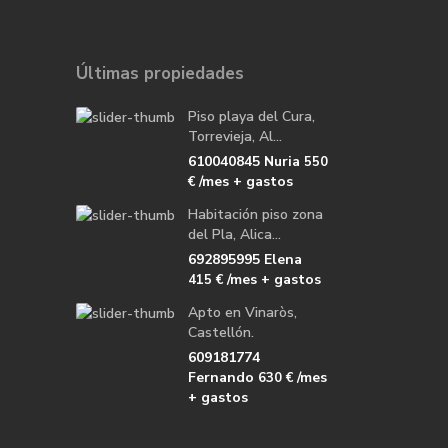
Últimas propiedades
Piso playa del Cura,
Torrevieja, Al...
610040845 Nuria
550
/mes + gastos
€
Habitación piso zona
del Pla, Alica...
692895995 Elena
/mes + gastos
415 €
Apto en Vinaròs,
Castellón.
609181774
Fernando
/mes
630 €
+ gastos