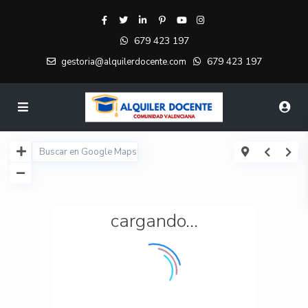
679 423 197
679 423 197
gestoria@alquilerdocente.com
cargando...