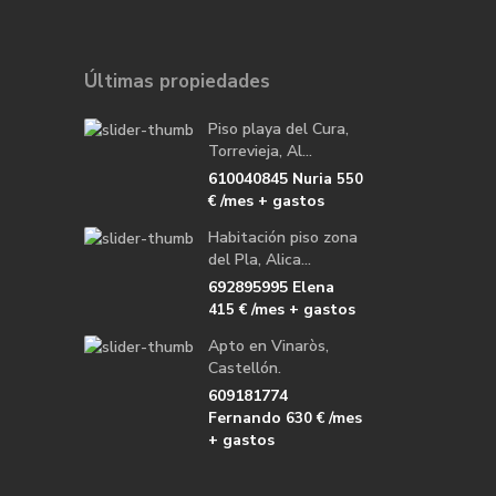
Últimas propiedades
Piso playa del Cura,
Torrevieja, Al...
610040845 Nuria
550
/mes + gastos
€
Habitación piso zona
del Pla, Alica...
692895995 Elena
/mes + gastos
415 €
Apto en Vinaròs,
Castellón.
609181774
Fernando
/mes
630 €
+ gastos