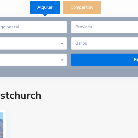
Alquilar
Compartido
Provincia
Baños
istchurch