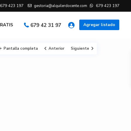
679 423 197
679 423 197
gestoria@alquilerdocente.com
GRATIS
679 42 31 97
Agregar listado
Pantalla completa
Anterior
Siguiente