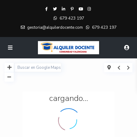
679 423 197
679 423 197
gestoria@alquilerdocente.com
cargando...