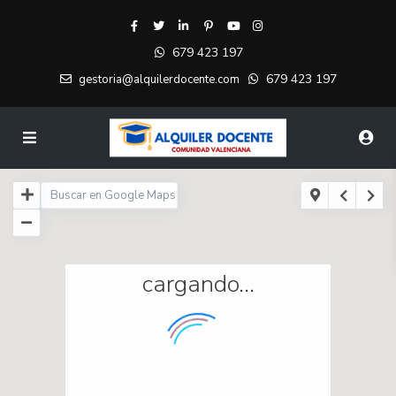
679 423 197
679 423 197
gestoria@alquilerdocente.com
cargando...
457