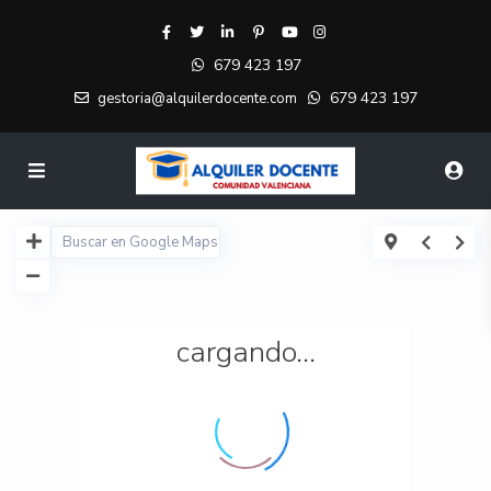
679 423 197
679 423 197
gestoria@alquilerdocente.com
cargando...