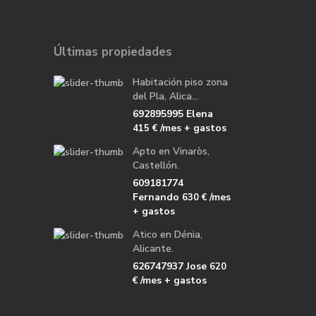
Últimas propiedades
Habitación piso zona
del Pla, Alica...
692895995 Elena
/mes + gastos
415 €
Apto en Vinaròs,
Castellón.
609181774
Fernando
/mes
630 €
+ gastos
Atico en Dénia,
Alicante.
626747937 Jose
620
/mes + gastos
€