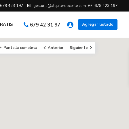
679 423 197
679 423 197
gestoria@alquilerdocente.com
GRATIS
679 42 31 97
Agregar listado
Pantalla completa
Anterior
Siguiente