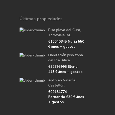
Últimas propiedades
Piso playa del Cura,
Torrevieja, Al...
610040845 Nuria
550
/mes + gastos
€
Habitación piso zona
del Pla, Alica...
692895995 Elena
/mes + gastos
415 €
Apto en Vinaròs,
Castellón.
609181774
Fernando
/mes
630 €
+ gastos