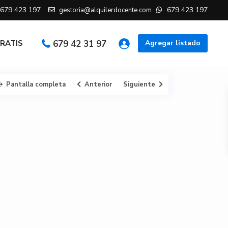
679 423 197
679 423 197
gestoria@alquilerdocente.com
GRATIS
679 42 31 97
Agregar listado
Pantalla completa
Anterior
Siguiente