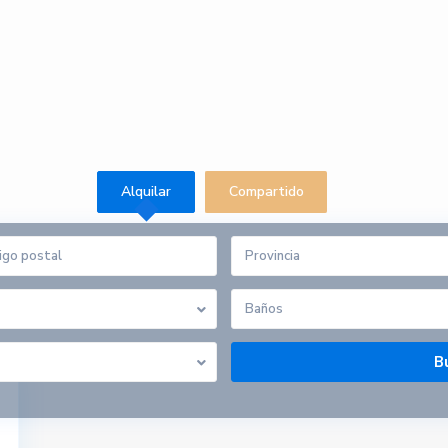
Alquilar
Compartido
Provincia
F50061097X
Baños