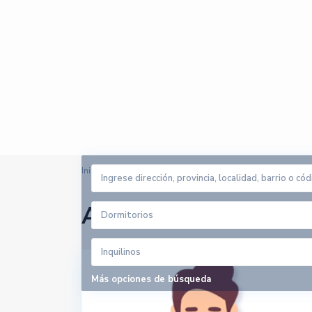
Inicio
NIF50061097X
Arrendadores en NI
Dormitorios
Inquilinos
Más opciones de búsqueda