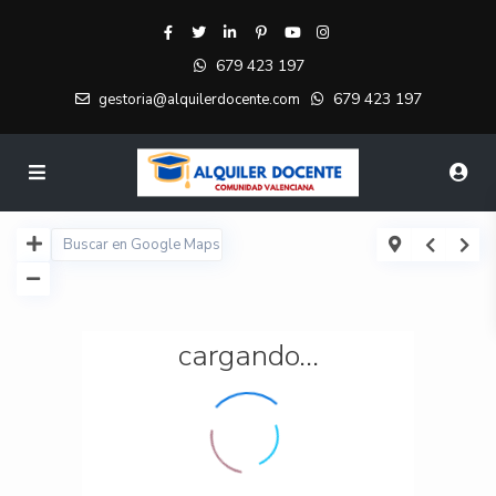
679 423 197
679 423 197
gestoria@alquilerdocente.com
cargando...