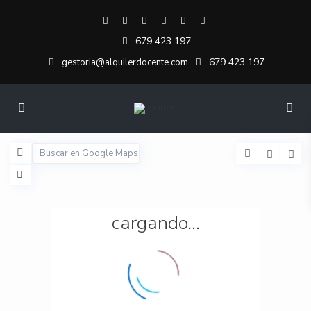
679 423 197
679 423 197
gestoria@alquilerdocente.com
cargando...